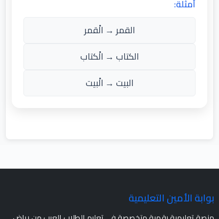
أمثلة:
القمر → الْقمر
الكتاب → الْكتاب
البيت → الْبيت
بوابة الأمين التعليمية
منصة تعليمية رقمية متخصصة في تعليم الطلاب العرب من رياض