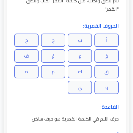
لام تنطق وتكتب، مثل كلمة "القمر" تكتب وتنطق
"القمر"
الحروف القمرية:
أ
ب
ج
ح
خ
ع
غ
ف
ق
ك
م
ه
و
ي
القاعدة:
حرف اللام في الكلمة القمرية هو حرف ساكن