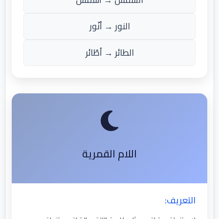
النور → أنّور
الطائر → أطّائر
اللام القمرية
التعريف: