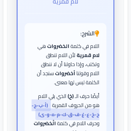
لام قمرية
الشرح:
اللام في كلمة
الخضروات
هي
لام قمرية
لأن اللام تنطق
وتكتب، وإذا حاولنا أن لا ننطق
اللام وقولنا
أخضروات
سنجد أن
الكلمة ليس لها معنى.
أيضًا حرف الـ
(خ)
الذي يلي اللام
هو من الحروف القمرية
(أ-ب-ج-
ح-خ-ع-غ-ف-ق-ك-م-ه-و-ى)
وحرف اللام في كلمة
الْخضروات