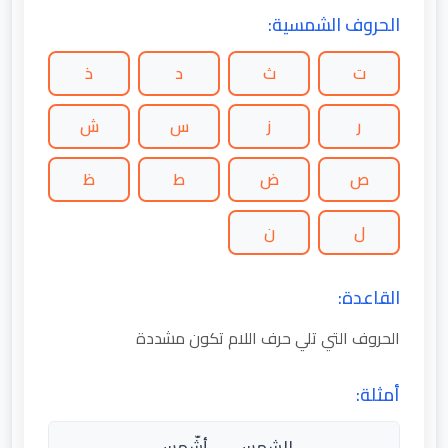
الحروف الشمسية:
ت
ث
د
ذ
ر
ز
س
ش
ص
ض
ط
ظ
ل
ن
القاعدة:
الحروف التي تلي حرف اللام تكون مشددة
أمثلة:
الشمس → أشّمس