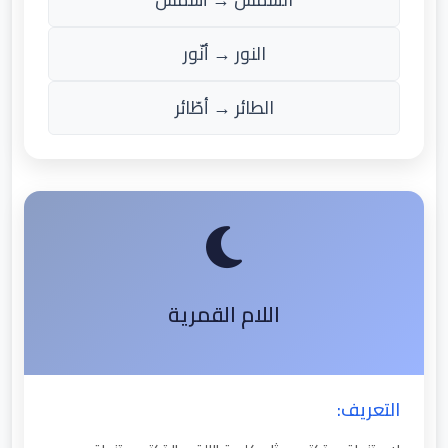
النور → أنّور
الطائر → أطّائر
اللام القمرية
التعريف: