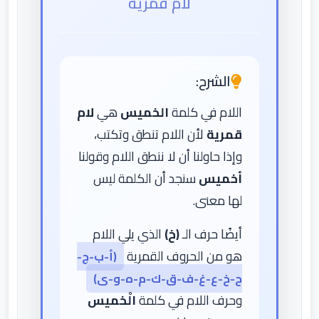
لام قمرية
الشرح:
اللام في كلمة
الخميس
هي
لام
قمرية
لأن اللام تنطق وتكتب،
وإذا حاولنا أن لا ننطق اللام وقولنا
أخميس
سنجد أن الكلمة ليس
لها معنى.
أيضًا حرف الـ
(خ)
الذي يلي اللام
هو من الحروف القمرية
(أ-ب-ج-
ح-خ-ع-غ-ف-ق-ك-م-ه-و-ى)
وحرف اللام في كلمة
الْخميس