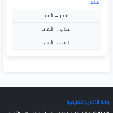
أمثلة:
القمر → الْقمر
الكتاب → الْكتاب
البيت → الْبيت
بوابة الأمين التعليمية
منصة تعليمية رقمية متخصصة في تعليم الطلاب العرب من رياض