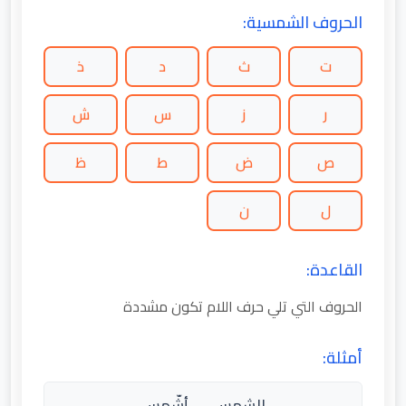
الحروف الشمسية:
ت
ث
د
ذ
ر
ز
س
ش
ص
ض
ط
ظ
ل
ن
القاعدة:
الحروف التي تلي حرف اللام تكون مشددة
أمثلة:
الشمس → أشّمس