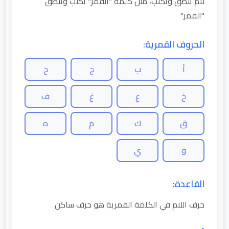
لام تنطق وتكتب، مثل كلمة "القمر" تكتب وتنطق
"القمر"
الحروف القمرية:
أ
ب
ج
ح
خ
ع
غ
ف
ق
ك
م
ه
و
ي
القاعدة:
حرف اللام في الكلمة القمرية هو حرف ساكن