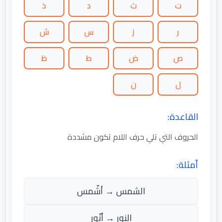
ت
ث
د
ذ
ر
ز
س
ش
ص
ض
ط
ظ
ل
ن
القاعدة:
الحروف التي تلي حرف اللام تكون مشددة
أمثلة:
الشمس → أشّمس
النور → أنّور