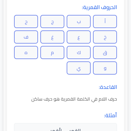
الحروف القمرية:
أ
ب
ج
ح
خ
ع
غ
ف
ق
ك
م
ه
و
ي
القاعدة:
حرف اللام في الكلمة القمرية هو حرف ساكن
أمثلة:
القمر → الْقمر