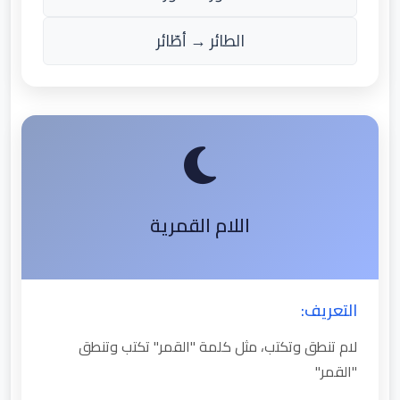
الطائر → أطّائر
اللام القمرية
التعريف:
لام تنطق وتكتب، مثل كلمة "القمر" تكتب وتنطق
"القمر"