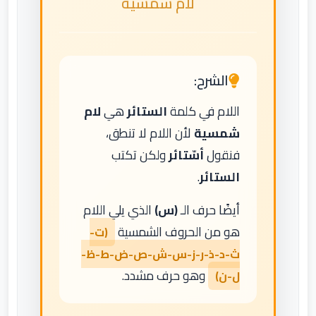
لام شمسية
الشرح:
اللام في كلمة
الستائر
هي
لام
شمسية
لأن اللام لا تنطق،
فنقول
أسّتائر
ولكن تكتب
الستائر
.
أيضًا حرف الـ
(س)
الذي يلي اللام
هو من الحروف الشمسية
(ت-
ث-د-ذ-ر-ز-س-ش-ص-ض-ط-ظ-
وهو حرف مشدد.
ل-ن)