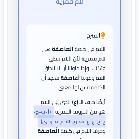
لام قمرية
الشرح:
اللام في كلمة
العاصفة
هي
لام قمرية
لأن اللام تنطق
وتكتب، وإذا حاولنا أن لا ننطق
اللام وقولنا
أعاصفة
سنجد أن
الكلمة ليس لها معنى.
أيضًا حرف الـ
(ع)
الذي يلي اللام
هو من الحروف القمرية
(أ-ب-ج-
ح-خ-ع-غ-ف-ق-ك-م-ه-و-ى)
وحرف اللام في كلمة
الْعاصفة