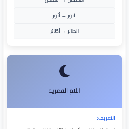
النور → أنّور
الطائر → أطّائر
اللام القمرية
التعريف: