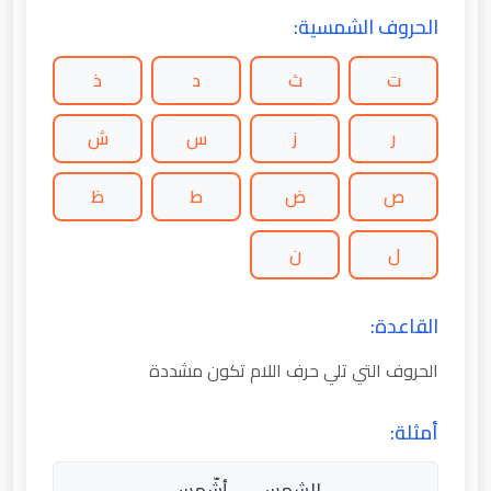
الحروف الشمسية:
ت
ث
د
ذ
ر
ز
س
ش
ص
ض
ط
ظ
ل
ن
القاعدة:
الحروف التي تلي حرف اللام تكون مشددة
أمثلة:
الشمس → أشّمس