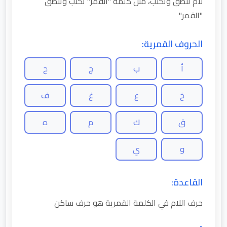
لام تنطق وتكتب، مثل كلمة "القمر" تكتب وتنطق
"القمر"
الحروف القمرية:
أ
ب
ج
ح
خ
ع
غ
ف
ق
ك
م
ه
و
ي
القاعدة:
حرف اللام في الكلمة القمرية هو حرف ساكن