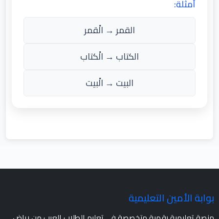
أمثلة:
القمر → الْقمر
الكتاب → الْكتاب
البيت → الْبيت
بوابة الأمين التعليمية
منصة تعليمية رقمية متخصصة في تعليم الطلاب العرب من رياض