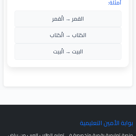
أمثلة:
القمر → الْقمر
الكتاب → الْكتاب
البيت → الْبيت
بوابة الأمين التعليمية
منصة تعليمية رقمية متخصصة في تعليم الطلاب العرب من رياض