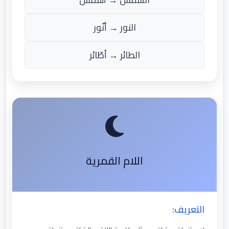
النور → أنّور
الطائر → أطّائر
اللام القمرية
التعريف: