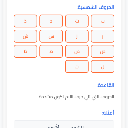
الحروف الشمسية:
ت
ث
د
ذ
ر
ز
س
ش
ص
ض
ط
ظ
ل
ن
القاعدة:
الحروف التي تلي حرف اللام تكون مشددة
أمثلة:
الشمس → أشّمس