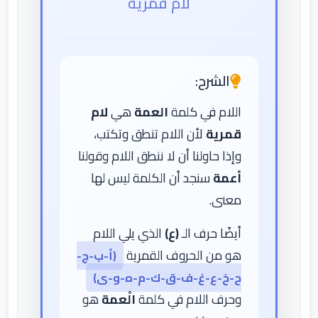
لام قمرية
الشرح:
اللام في كلمة
العمة
هي
لام
قمرية
لأن اللام تنطق وتكتب،
وإذا حاولنا أن لا ننطق اللام وقولنا
أعمة
سنجد أن الكلمة ليس لها
معنى.
أيضًا حرف الـ
(ع)
الذي يلي اللام
هو من الحروف القمرية
(أ-ب-ج-
ح-خ-ع-غ-ف-ق-ك-م-ه-و-ى)
وحرف اللام في كلمة
الْعمة
هو