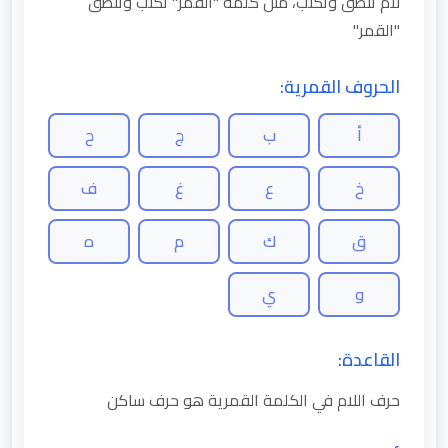
لام تنطق وتكتب، مثل كلمة "القمر" تكتب وتنطق
"القمر"
الحروف القمرية:
أ
ب
ج
ح
خ
ع
غ
ف
ق
ك
م
ه
و
ي
القاعدة:
حرف اللام في الكلمة القمرية هو حرف ساكن