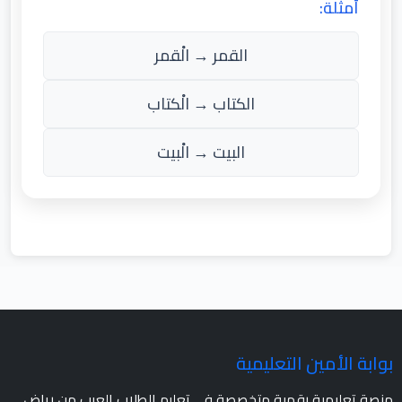
أمثلة:
القمر → الْقمر
الكتاب → الْكتاب
البيت → الْبيت
بوابة الأمين التعليمية
منصة تعليمية رقمية متخصصة في تعليم الطلاب العرب من رياض