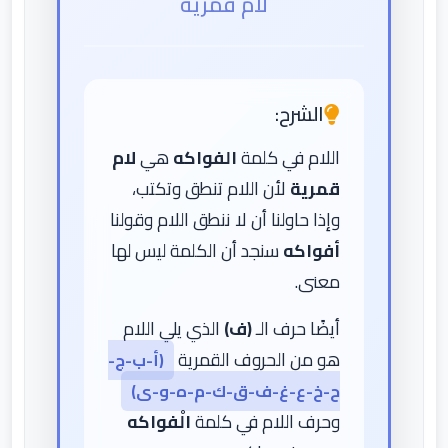
لام قمرية
الشرح:
اللام في كلمة
الفواكه
هي
لام
قمرية
لأن اللام تنطق وتكتب،
وإذا حاولنا أن لا ننطق اللام وقولنا
أفواكه
سنجد أن الكلمة ليس لها
معنى.
أيضًا حرف الـ
(ف)
الذي يلي اللام
هو من الحروف القمرية
(أ-ب-ج-
ح-خ-ع-غ-ف-ق-ك-م-ه-و-ى)
وحرف اللام في كلمة
الْفواكه