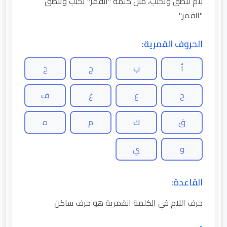
لام تنطق وتكتب، مثل كلمة "القمر" تكتب وتنطق
"القمر"
الحروف القمرية:
أ
ب
ج
ح
خ
ع
غ
ف
ق
ك
م
ه
و
ي
القاعدة:
حرف اللام في الكلمة القمرية هو حرف ساكن