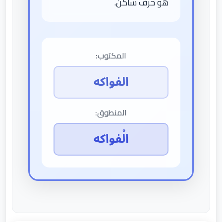
هو حرف ساكن.
المكتوب:
الفواكه
المنطوق:
الْفواكه