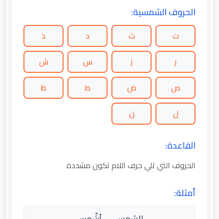
الحروف الشمسية:
ت
ث
د
ذ
ر
ز
س
ش
ص
ض
ط
ظ
ل
ن
القاعدة:
الحروف التي تلي حرف اللام تكون مشددة
أمثلة:
الشمس → أشّمس