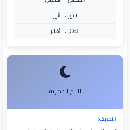
النور → أنّور
الطائر → أطّائر
اللام القمرية
التعريف: