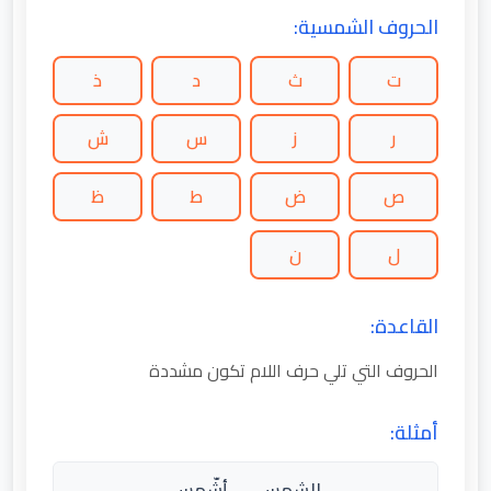
الحروف الشمسية:
ت
ث
د
ذ
ر
ز
س
ش
ص
ض
ط
ظ
ل
ن
القاعدة:
الحروف التي تلي حرف اللام تكون مشددة
أمثلة:
الشمس → أشّمس