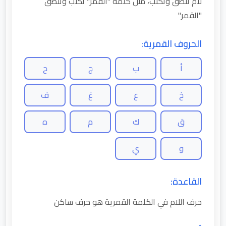
لام تنطق وتكتب، مثل كلمة "القمر" تكتب وتنطق
"القمر"
الحروف القمرية:
أ
ب
ج
ح
خ
ع
غ
ف
ق
ك
م
ه
و
ي
القاعدة:
حرف اللام في الكلمة القمرية هو حرف ساكن