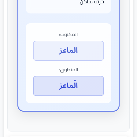
حرف ساكن.
المكتوب:
الماعز
المنطوق:
الْماعز