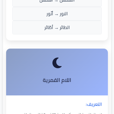
النور → أنّور
الطائر → أطّائر
اللام القمرية
التعريف: