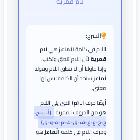
لام قمرية
الشرح:
اللام في كلمة
الماعز
هي
لام
قمرية
لأن اللام تنطق وتكتب،
وإذا حاولنا أن لا ننطق اللام وقولنا
أماعز
سنجد أن الكلمة ليس لها
معنى.
أيضًا حرف الـ
(م)
الذي يلي اللام
هو من الحروف القمرية
(أ-ب-ج-
ح-خ-ع-غ-ف-ق-ك-م-ه-و-ى)
وحرف اللام في كلمة
الْماعز
هو