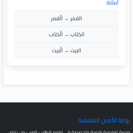
أمثلة:
القمر → الْقمر
الكتاب → الْكتاب
البيت → الْبيت
بوابة الأمين التعليمية
منصة تعليمية رقمية متخصصة في تعليم الطلاب العرب من رياض