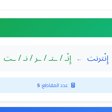
إِنْترنت
إِنْـ / ـتـ / ـر / نـ / ـت
←
عدد المقاطع:
5