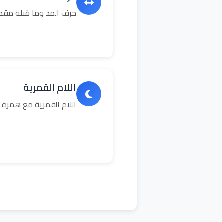
حرف المد وما قبله مق
اللام القمرية
اللام القمرية مع همزة