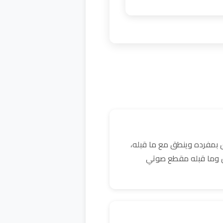
 بمفرده وينطق مع ما قبله،
كن وما قبله مقطع صوتي