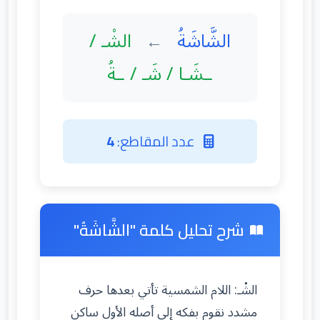
الشَّاشَةُ
الشْـ /
←
ـشَـا / شَـ / ـةُ
عدد المقاطع:
4
شرح تحليل كلمة "الشَّاشَةُ"
الشْـ: اللام الشمسية تأتي بعدها حرف
مشدد نقوم بفكه إلى أصله الأول ساكن