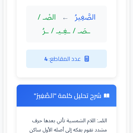
الصَّغِيرُ
الصْـ /
←
ـصَـ / ـغِـيـ / ـرُ
عدد المقاطع:
4
شرح تحليل كلمة "الصَّغِيرُ"
الصْـ: اللام الشمسية تأتي بعدها حرف
مشدد نقوم بفكه إلى أصله الأول ساكن