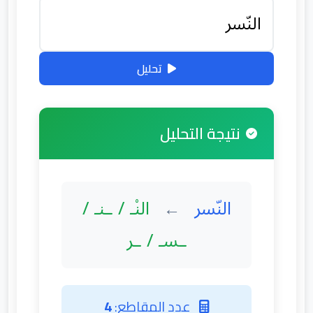
تحليل
نتيجة التحليل
النّسر
النْـ / ـنـ /
←
ـسـ / ـر
عدد المقاطع:
4