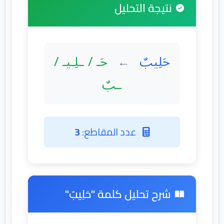
نتيجة التحليل
حَلِيبٌ
حَـ / ـلِـيـ /
←
ـبٌ
عدد المقاطع:
3
شرح تحليل كلمة "حَلِيبٌ"