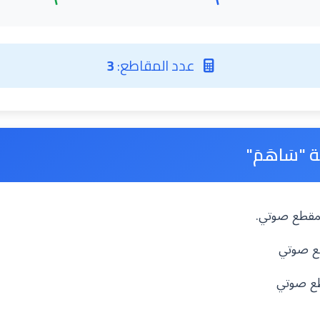
عدد المقاطع:
3
"سَاهَمَ"
ه مقطع صوتي.
طع صوتي
طع صوتي