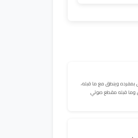
 بمفرده وينطق مع ما قبله،
كن وما قبله مقطع صوتي