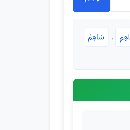
هِمِ
سَاهِمْ
،