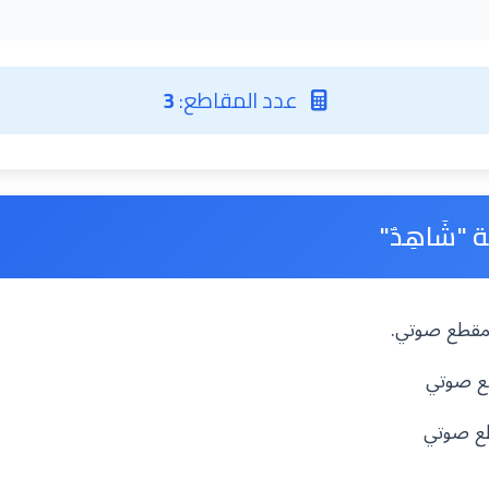
عدد المقاطع:
3
"شَاهِدٌ"
ه مقطع صوتي.
طع صوتي
طع صوتي