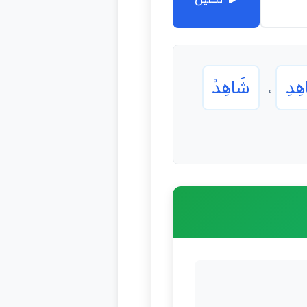
ِدِ
شَاهِدْ
،