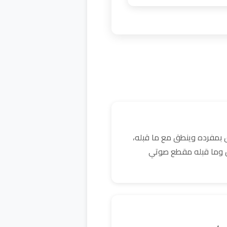
 بمفرده وينطق مع ما قبله،
كن وما قبله مقطع صوتي