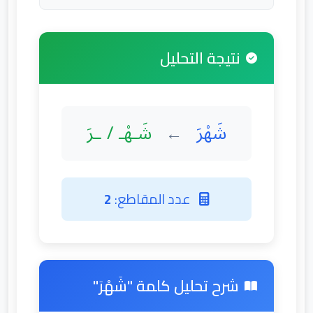
نتيجة التحليل
شَهْرَ
شَـهْـ / ـرَ
←
عدد المقاطع:
2
شرح تحليل كلمة "شَهْرَ"