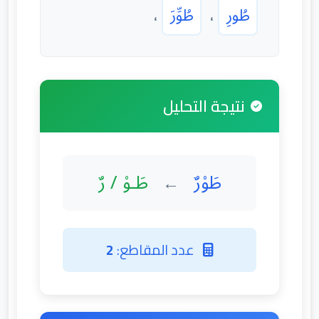
طُورِ
،
طُوِّرَ
،
نتيجة التحليل
طَوْرٌ
طَـوْ / رٌ
←
عدد المقاطع:
2