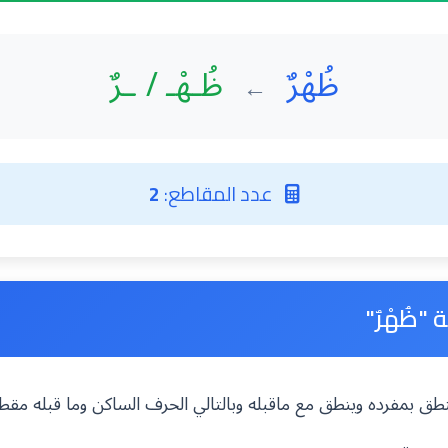
ظُهْرٌ
ظُـهْـ / ـرٌ
←
عدد المقاطع:
2
"ظُهْرٌ"
 ينطق بمفرده وينطق مع ماقبله وبالتالي الحرف الساكن وما قبله مق