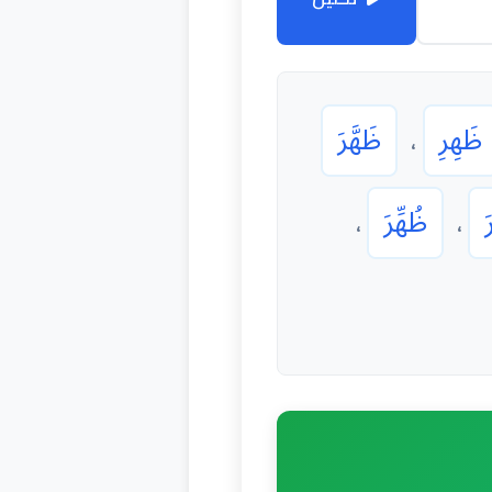
ظَهِرِ
ظَهَّرَ
،
َ
ظُهِّرَ
،
،