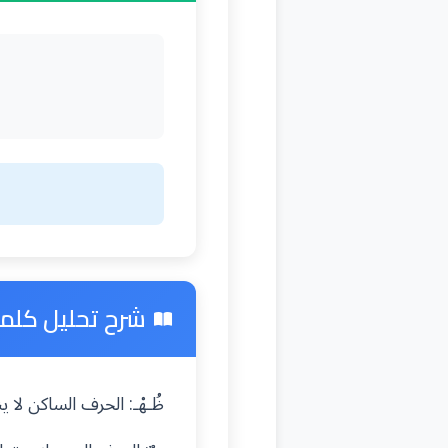
شرح تحليل كلمة 
ظُـهْـ: الحرف الساكن لا