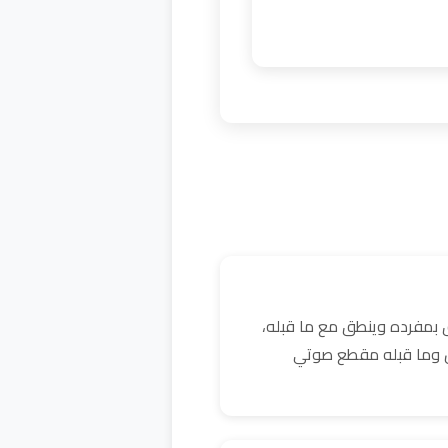
 بمفرده وينطق مع ما قبله،
كن وما قبله مقطع صوتي