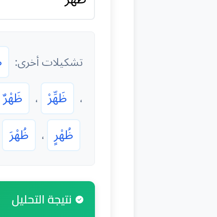
ظ
تشكيلات أخرى:
ظَهِّرْ
ظَهْرٌ
،
،
ظُهْرٍ
ظُهْرَ
،
نتيجة التحليل