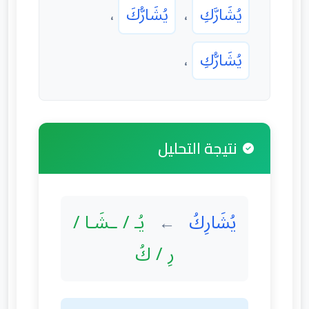
يُشَارَّكِ
،
يُشَارُّكَ
،
يُشَارُّكِ
،
نتيجة التحليل
يُشَارِكُ
يُـ / ـشَـا /
←
رِ / كُ