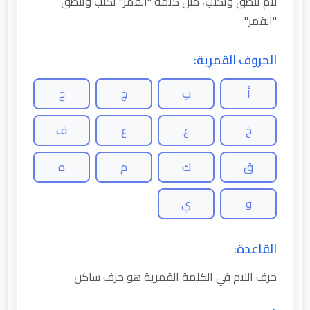
لام تنطق وتكتب، مثل كلمة "القمر" تكتب وتنطق
"القمر"
الحروف القمرية:
أ
ب
ج
ح
خ
ع
غ
ف
ق
ك
م
ه
و
ي
القاعدة:
حرف اللام في الكلمة القمرية هو حرف ساكن