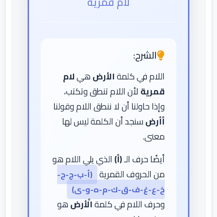
لام قمرية
الشرح:
اللام في كلمة
الأرض
هي
لام
قمرية
لأن اللام تنطق وتكتب،
وإذا حاولنا أن لا ننطق اللام وقولنا
أأرض
سنجد أن الكلمة ليس لها
معنى.
أيضًا حرف الـ
(أ)
الذي يلي اللام هو
من الحروف القمرية
(أ-ب-ج-ح-
خ-ع-غ-ف-ق-ك-م-ه-و-ى)
وحرف اللام في كلمة
الْأرض
هو