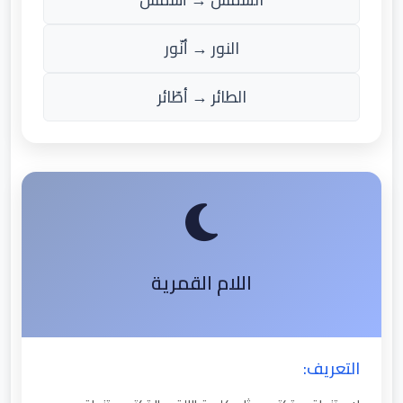
النور → أنّور
الطائر → أطّائر
اللام القمرية
التعريف: