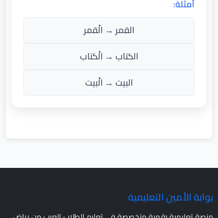
أمثلة:
القمر → الْقمر
الكتاب → الْكتاب
البيت → الْبيت
بوابة الأمين التعليمية
منصة تعليمية رقمية متخصصة في تعليم الطلاب العرب من رياض