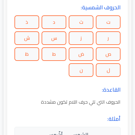
الحروف الشمسية:
ت
ث
د
ذ
ر
ز
س
ش
ص
ض
ط
ظ
ل
ن
القاعدة:
الحروف التي تلي حرف اللام تكون مشددة
أمثلة:
الشمس → أشّمس