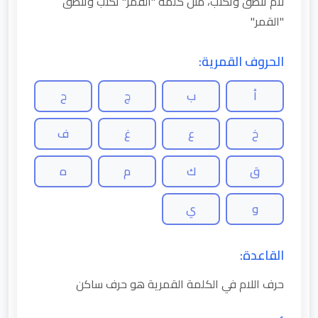
لام تنطق وتكتب، مثل كلمة "القمر" تكتب وتنطق
"القمر"
الحروف القمرية:
أ
ب
ج
ح
خ
ع
غ
ف
ق
ك
م
ه
و
ي
القاعدة:
حرف اللام في الكلمة القمرية هو حرف ساكن