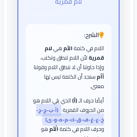
لام قمرية
الشرح:
اللام في كلمة
الأم
هي
لام
قمرية
لأن اللام تنطق وتكتب،
وإذا حاولنا أن لا ننطق اللام وقولنا
أأم
سنجد أن الكلمة ليس لها
معنى.
أيضًا حرف الـ
(أ)
الذي يلي اللام هو
من الحروف القمرية
(أ-ب-ج-ح-
خ-ع-غ-ف-ق-ك-م-ه-و-ى)
وحرف اللام في كلمة
الْأم
هو