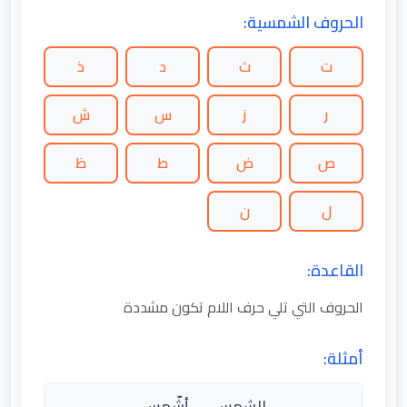
الحروف الشمسية:
ت
ث
د
ذ
ر
ز
س
ش
ص
ض
ط
ظ
ل
ن
القاعدة:
الحروف التي تلي حرف اللام تكون مشددة
أمثلة:
الشمس → أشّمس