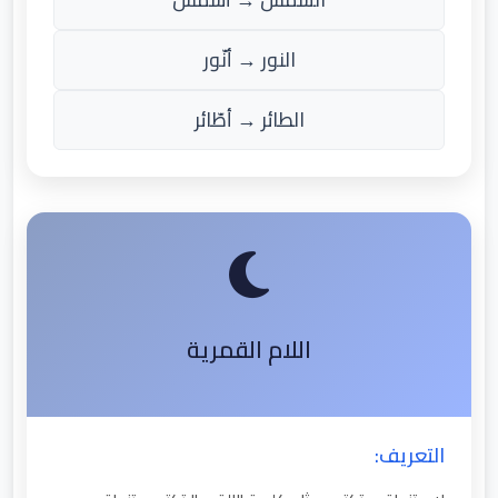
النور → أنّور
الطائر → أطّائر
اللام القمرية
التعريف: