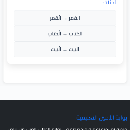
أمثلة:
القمر → الْقمر
الكتاب → الْكتاب
البيت → الْبيت
بوابة الأمين التعليمية
منصة تعليمية رقمية متخصصة في تعليم الطلاب العرب من رياض