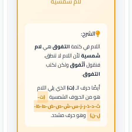
لام شمسية
الشرح:
اللام في كلمة
التفوق
هي
لام
شمسية
لأن اللام لا تنطق،
فنقول
أتّفوق
ولكن تكتب
التفوق
.
أيضًا حرف الـ
(ت)
الذي يلي اللام
هو من الحروف الشمسية
(ت-
ث-د-ذ-ر-ز-س-ش-ص-ض-ط-ظ-
وهو حرف مشدد.
ل-ن)