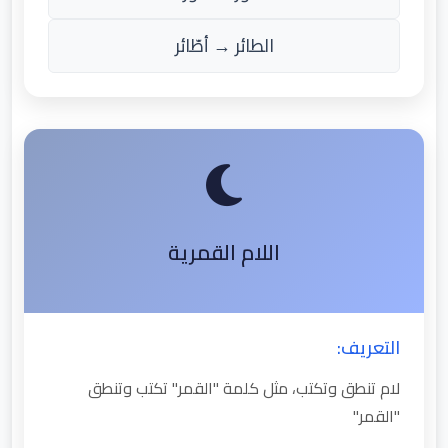
الطائر → أطّائر
اللام القمرية
التعريف:
لام تنطق وتكتب، مثل كلمة "القمر" تكتب وتنطق
"القمر"