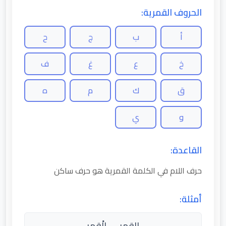
الحروف القمرية:
أ
ب
ج
ح
خ
ع
غ
ف
ق
ك
م
ه
و
ي
القاعدة:
حرف اللام في الكلمة القمرية هو حرف ساكن
أمثلة:
القمر → الْقمر