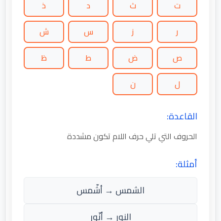
ت
ث
د
ذ
ر
ز
س
ش
ص
ض
ط
ظ
ل
ن
القاعدة:
الحروف التي تلي حرف اللام تكون مشددة
أمثلة:
الشمس → أشّمس
النور → أنّور