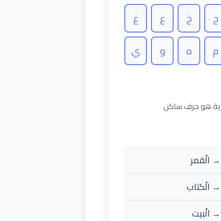
ح
خ
ع
غ
م
ه
و
ي
رية هو حرف ساكن
→ الْقمر
→ الْكتاب
→ الْبيت