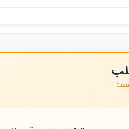
علب
سية