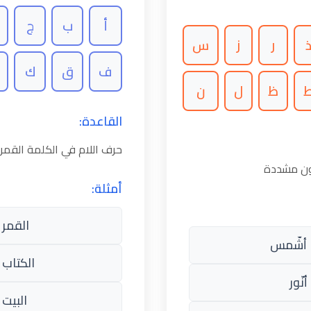
أ
ب
ج
ر
ز
س
ف
ق
ك
ظ
ل
ن
القاعدة:
حرف اللام في الكلمة القم
كون مشددة
أمثلة:
القمر 
أشّمس
الكتاب 
نّور
البيت 