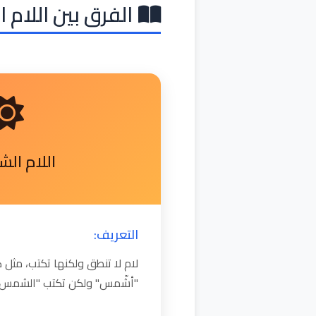
الفرق بين اللام 
اللام ال
التعريف:
لام لا تنطق ولكنها تكتب، مث
"أشّمس" ولكن تكتب "الشمس"