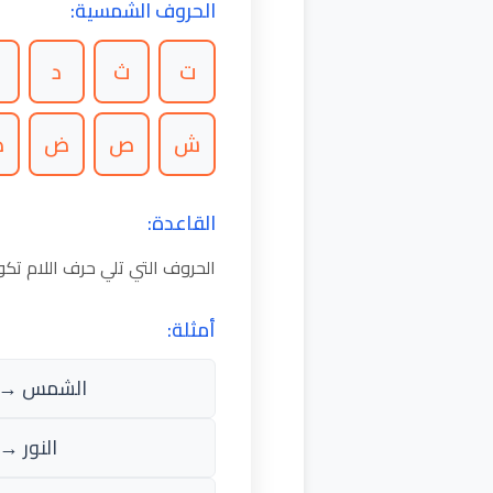
الحروف الشمسية:
ت
ث
د
ذ
ش
ص
ض
ط
القاعدة:
الحروف التي تلي حرف اللام ت
أمثلة:
الشمس → 
النور → أ