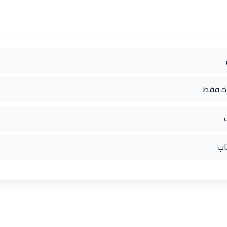
دة فقط
اب