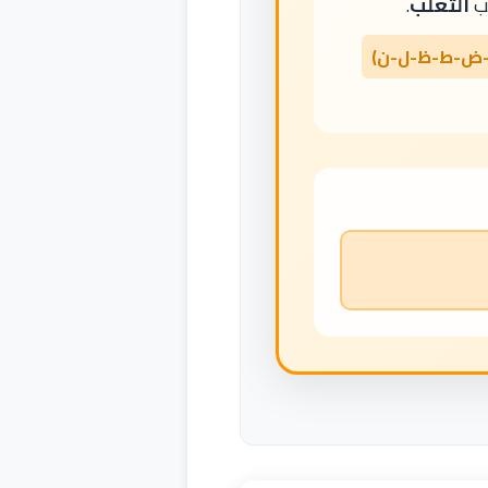
ب
الثعلب
.
ض-ط-ظ-ل-ن)