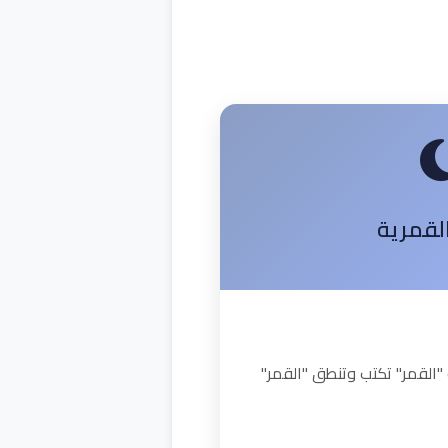
القمرية
"القمر" تكتب وتنطق "القمر"