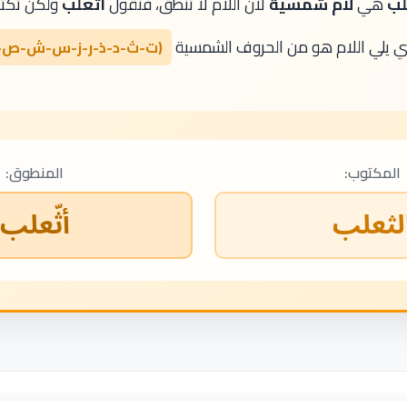
لب
هي
لام شمسية
لأن اللام لا تنطق، فنقول
أثّعلب
ولكن تكت
ي يلي اللام هو من الحروف الشمسية
(ت-ث-د-ذ-ر-ز-س-ش-ص-
المكتوب:
المنطوق:
لثعلب
أثّعلب