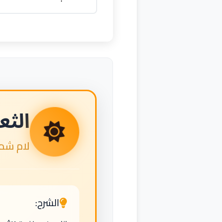
الث
لام شم
الشرح: