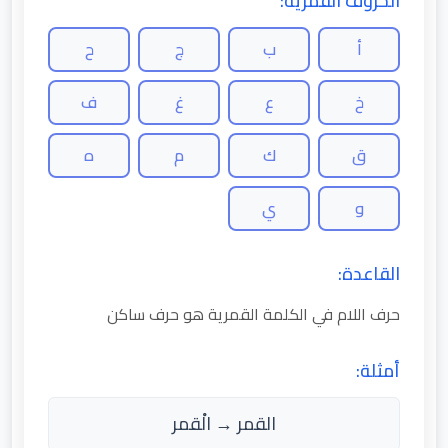
الحروف القمرية:
أ
ب
ج
ح
خ
ع
غ
ف
ق
ك
م
ه
و
ي
القاعدة:
حرف اللام في الكلمة القمرية هو حرف ساكن
أمثلة:
القمر → الْقمر