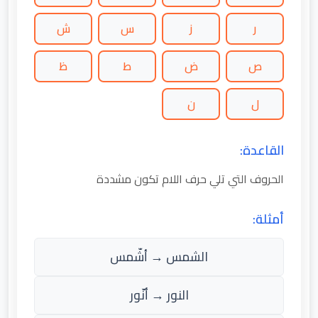
ر
ز
س
ش
ص
ض
ط
ظ
ل
ن
القاعدة:
الحروف التي تلي حرف اللام تكون مشددة
أمثلة:
الشمس → أشّمس
النور → أنّور