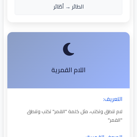
الطائر → أطّائر
اللام القمرية
التعريف:
لام تنطق وتكتب، مثل كلمة "القمر" تكتب وتنطق
"القمر"