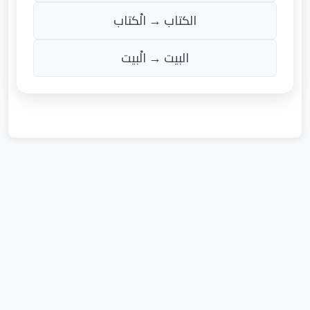
الكتاب → الْكتاب
البيت → الْبيت