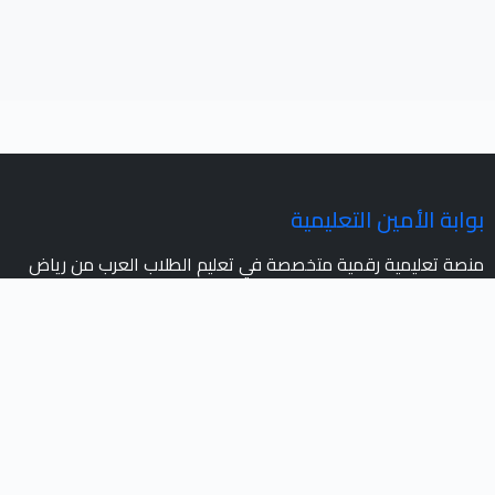
بوابة الأمين التعليمية
منصة تعليمية رقمية متخصصة في تعليم الطلاب العرب من رياض
الأطفال حتى المرحلة الثانوية. نهدف إلى توفير تعليم عالي الجودة
باستخدام أحدث التقنيات والوسائل التفاعلية.
روابط سريعة
الرئيسية
عن البوابة