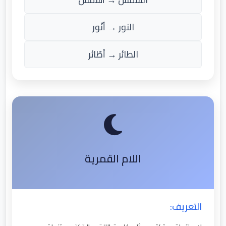
النور → أنّور
الطائر → أطّائر
اللام القمرية
التعريف: