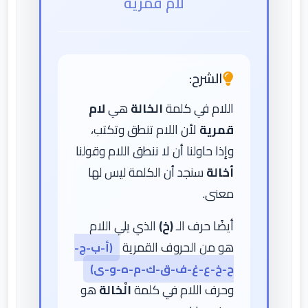
لام قمرية
الشرح:
اللام في كلمة
الخالة
هي
لام
قمرية
لأن اللام تنطق وتكتب،
وإذا حاولنا أن لا ننطق اللام وقولنا
أخالة
سنجد أن الكلمة ليس لها
معنى.
أيضًا حرف الـ
(خ)
الذي يلي اللام
هو من الحروف القمرية
(أ-ب-ج-
ح-خ-ع-غ-ف-ق-ك-م-ه-و-ى)
وحرف اللام في كلمة
الْخالة
هو