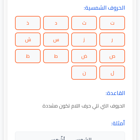
الحروف الشمسية:
ت
ث
د
ذ
ر
ز
س
ش
ص
ض
ط
ظ
ل
ن
القاعدة:
الحروف التي تلي حرف اللام تكون مشددة
أمثلة:
الشمس → أشّمس