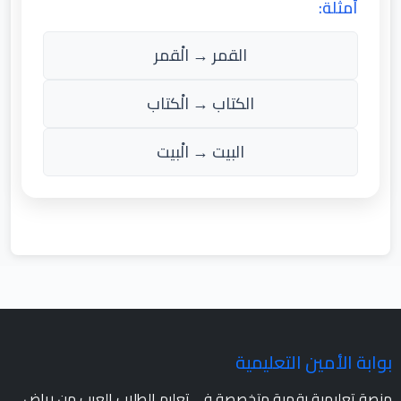
أمثلة:
القمر → الْقمر
الكتاب → الْكتاب
البيت → الْبيت
بوابة الأمين التعليمية
منصة تعليمية رقمية متخصصة في تعليم الطلاب العرب من رياض