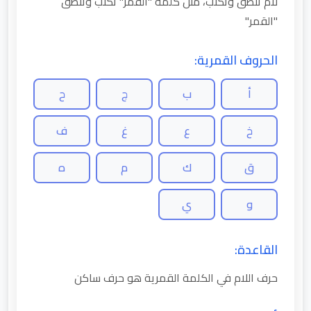
لام تنطق وتكتب، مثل كلمة "القمر" تكتب وتنطق
"القمر"
الحروف القمرية:
أ
ب
ج
ح
خ
ع
غ
ف
ق
ك
م
ه
و
ي
القاعدة:
حرف اللام في الكلمة القمرية هو حرف ساكن