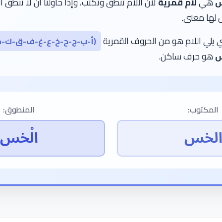
س
هي
لام قمرية
لأن اللام تنطق وتكتب، وإذا حاولنا أن لا ننطق ا
 لها معنى.
 يلي اللام هو من الحروف القمرية
(أ-ب-ج-ح-خ-ع-غ-ف-ق-ك-م
س
هو حرف ساكن.
المكتوب:
المنطوق:
لخس
الْخس