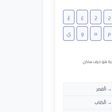
ح
خ
ع
غ
م
ه
و
ي
رية هو حرف ساكن
→ الْقمر
→ الْكتاب