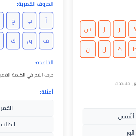
الحروف القمرية:
أ
ب
ج
ر
ز
س
ف
ق
ك
ظ
ل
ن
القاعدة:
حرف اللام في الكلمة القم
كون مشددة
أمثلة:
القمر 
أشّمس
الكتاب 
نّور