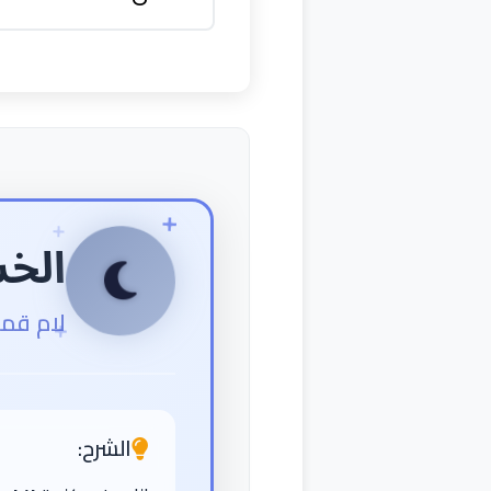
الخ
لام قمر
الشرح: