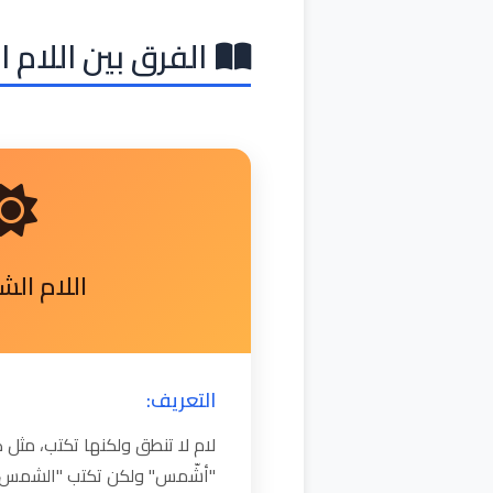
الفرق بين اللام 
اللام ال
التعريف:
لام لا تنطق ولكنها تكتب، مث
"أشّمس" ولكن تكتب "الشمس"