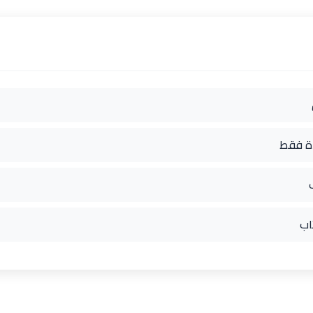
دة فقط
اب