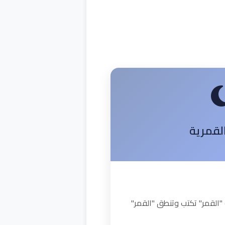
القمرية
"القمر" تكتب وتنطق "القمر"