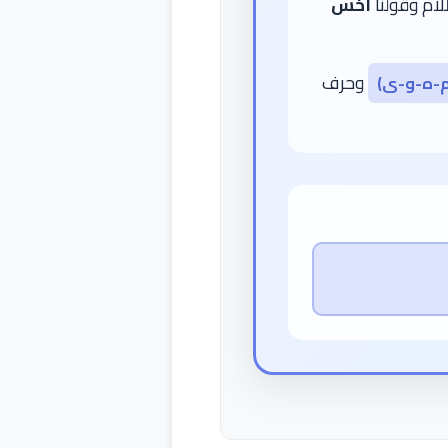
للام وقولنا
أخس
وحرف
-ه-و-ى)