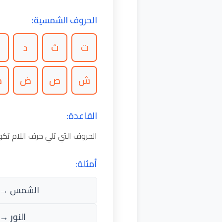
الحروف الشمسية:
ت
ث
د
ذ
ش
ص
ض
ط
القاعدة:
الحروف التي تلي حرف اللام ت
أمثلة:
الشمس → 
النور → أ