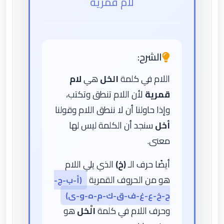
لام قمرية
الشرح:
اللام في كلمة
الخل
هي
لام
قمرية
لأن اللام تنطق وتكتب،
وإذا حاولنا أن لا ننطق اللام وقولنا
أخل
سنجد أن الكلمة ليس لها
معنى.
أيضًا حرف الـ
(خ)
الذي يلي اللام
هو من الحروف القمرية
(أ-ب-ج-
ح-خ-ع-غ-ف-ق-ك-م-ه-و-ى)
وحرف اللام في كلمة
الْخل
هو