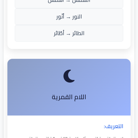
النور → أنّور
الطائر → أطّائر
اللام القمرية
التعريف: