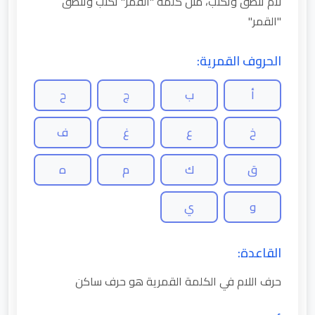
لام تنطق وتكتب، مثل كلمة "القمر" تكتب وتنطق
"القمر"
الحروف القمرية:
أ
ب
ج
ح
خ
ع
غ
ف
ق
ك
م
ه
و
ي
القاعدة:
حرف اللام في الكلمة القمرية هو حرف ساكن