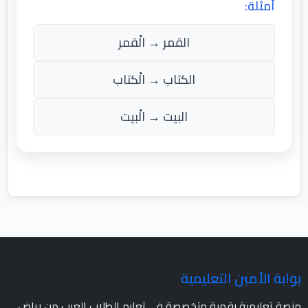
أمثلة:
القمر → الْقمر
الكتاب → الْكتاب
البيت → الْبيت
بوابة الأمين التعليمية
منصة تعليمية رقمية متخصصة في تعليم الطلاب العرب من رياض