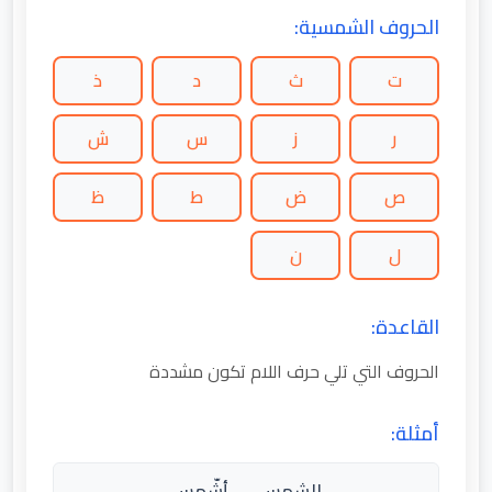
الحروف الشمسية:
ت
ث
د
ذ
ر
ز
س
ش
ص
ض
ط
ظ
ل
ن
القاعدة:
الحروف التي تلي حرف اللام تكون مشددة
أمثلة:
الشمس → أشّمس