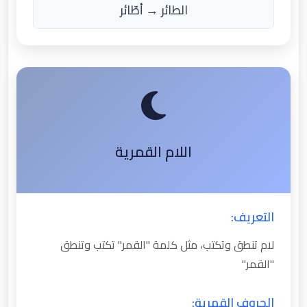
الطائر → أطّائر
اللام القمرية
التعريف:
لام تنطق وتكتب، مثل كلمة "القمر" تكتب وتنطق
"القمر"
الحروف القمرية: