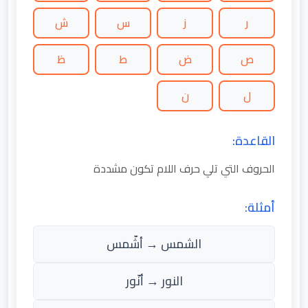
ر
ز
س
ش
ص
ض
ط
ظ
ل
ن
القاعدة:
الحروف التي تلي حرف اللام تكون مشددة
أمثلة:
الشمس → أشّمس
النور → أنّور