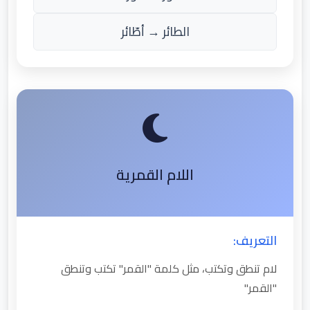
الطائر → أطّائر
اللام القمرية
التعريف:
لام تنطق وتكتب، مثل كلمة "القمر" تكتب وتنطق
"القمر"