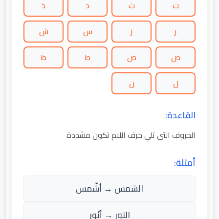
ت
ث
د
ذ
ر
ز
س
ش
ص
ض
ط
ظ
ل
ن
القاعدة:
الحروف التي تلي حرف اللام تكون مشددة
أمثلة:
الشمس → أشّمس
النور → أنّور