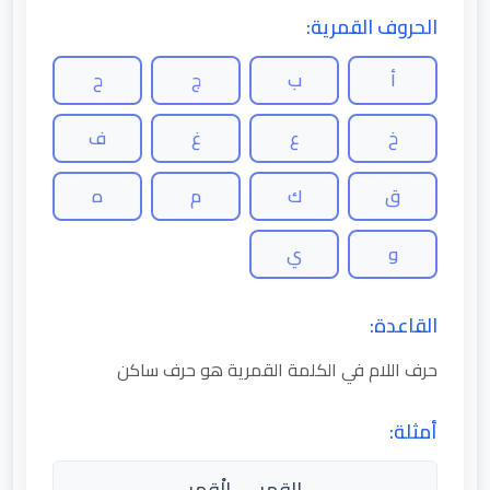
الحروف القمرية:
أ
ب
ج
ح
خ
ع
غ
ف
ق
ك
م
ه
و
ي
القاعدة:
حرف اللام في الكلمة القمرية هو حرف ساكن
أمثلة:
القمر → الْقمر