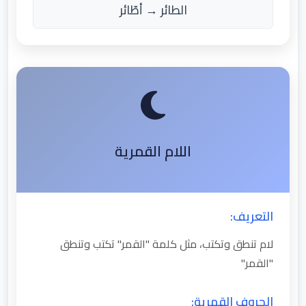
الطائر → أطّائر
اللام القمرية
التعريف:
لام تنطق وتكتب، مثل كلمة "القمر" تكتب وتنطق
"القمر"
الحروف القمرية: