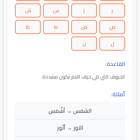
ر
ز
س
ش
ص
ض
ط
ظ
ل
ن
القاعدة:
الحروف التي تلي حرف اللام تكون مشددة
أمثلة:
الشمس → أشّمس
النور → أنّور