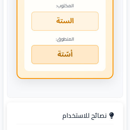
المكتوب:
الستة
المنطوق:
أسّتة
نصائح للاستخدام