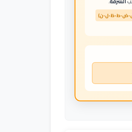
تب
الشرفة
.
-ض-ط-ظ-ل-ن)