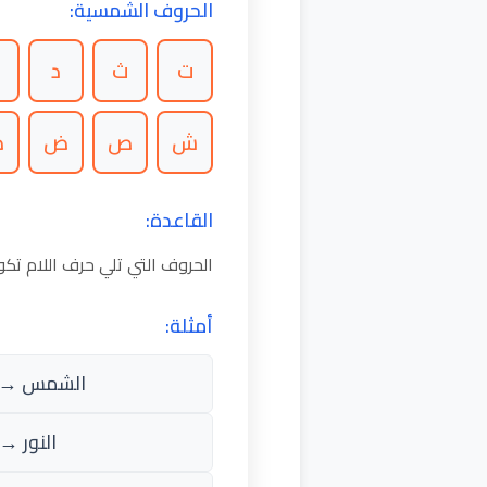
الحروف الشمسية:
ت
ث
د
ذ
ش
ص
ض
ط
القاعدة:
الحروف التي تلي حرف اللام ت
أمثلة:
الشمس → 
النور → أ