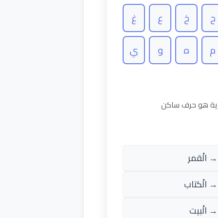
ح
خ
ع
غ
م
ه
و
ي
رية هو حرف ساكن
→ الْقمر
→ الْكتاب
→ الْبيت