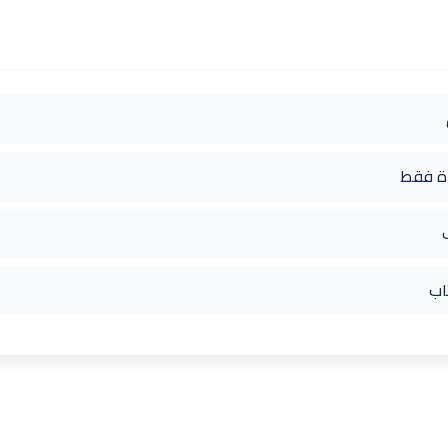
دة فقط
اب