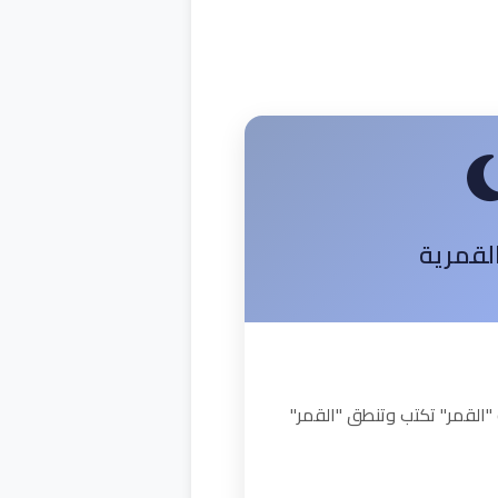
القمرية
"القمر" تكتب وتنطق "القمر"