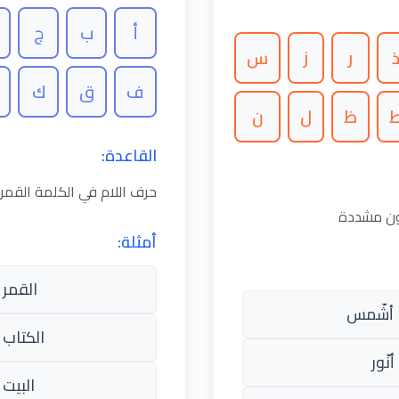
أ
ب
ج
ر
ز
س
ف
ق
ك
ظ
ل
ن
القاعدة:
حرف اللام في الكلمة القم
كون مشددة
أمثلة:
القمر 
أشّمس
الكتاب 
نّور
البيت 