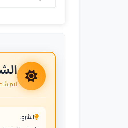
الش
لام شم
الشرح: