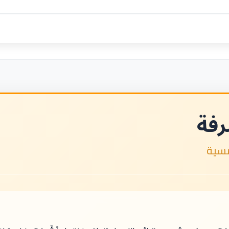
رفة
سية