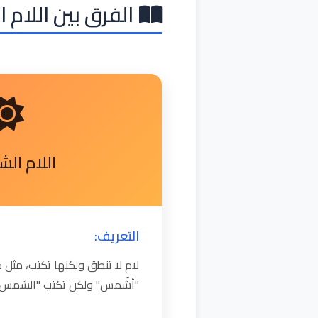
الفرق بين اللام 
اللام ال
التعريف:
لام لا تنطق ولكنها تكتب، مث
"أشّمس" ولكن تكتب "الشمس"