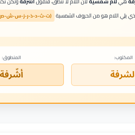
فة
هي
لام شمسية
لأن اللام لا تنطق، فنقول
أشّرفة
ولكن تك
ذي يلي اللام هو من الحروف الشمسية
(ت-ث-د-ذ-ر-ز-س-ش-ص
المكتوب:
المنطوق:
لشرفة
أشّرفة