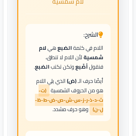
لام شمسية
الشرح:
اللام في كلمة
الضبع
هي
لام
شمسية
لأن اللام لا تنطق،
فنقول
أضّبع
ولكن تكتب
الضبع
.
أيضًا حرف الـ
(ض)
الذي يلي اللام
هو من الحروف الشمسية
(ت-
ث-د-ذ-ر-ز-س-ش-ص-ض-ط-ظ-
وهو حرف مشدد.
ل-ن)