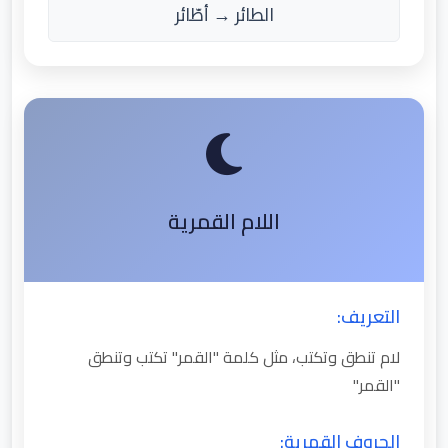
الطائر → أطّائر
اللام القمرية
التعريف:
لام تنطق وتكتب، مثل كلمة "القمر" تكتب وتنطق
"القمر"
الحروف القمرية: