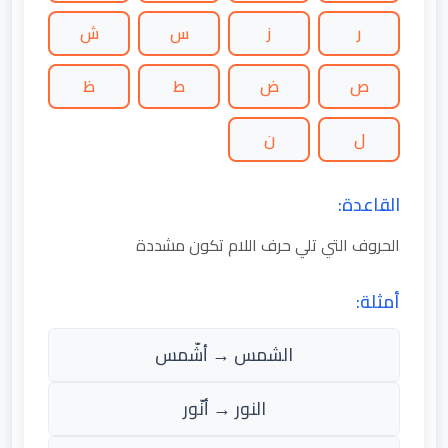
ر
ز
س
ش
ص
ض
ط
ظ
ل
ن
القاعدة:
الحروف التي تلي حرف اللام تكون مشددة
أمثلة:
الشمس → أشّمس
النور → أنّور