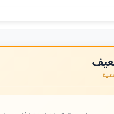
عيف
سية