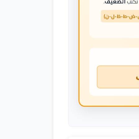
تكتب
الضعيف
.
-ض-ط-ظ-ل-ن)