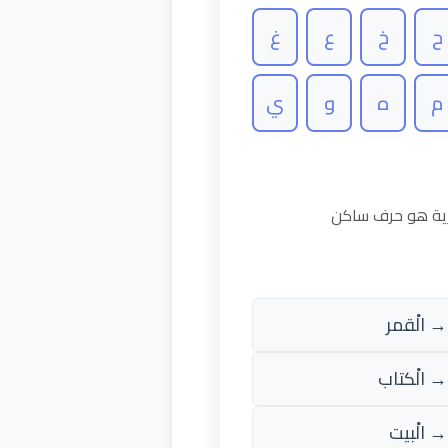
ح
خ
ع
غ
م
ه
و
ي
رية هو حرف ساكن
→ الْقمر
→ الْكتاب
→ الْبيت