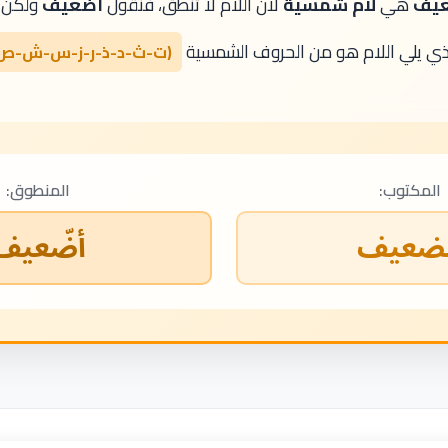
عيف
هي
لام شمسية
لأن اللام لا تنطق، فنقول
أضّعيف
ولكن 
ذي يلي اللام هو من الحروف الشمسية
(ت-ث-د-ذ-ر-ز-س-ش-ص
المكتوب:
المنطوق:
لضعيف
أضّعيف