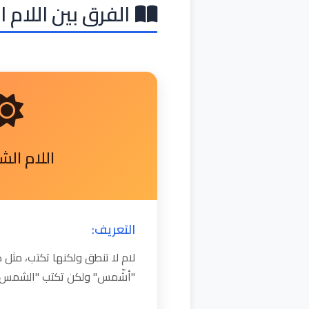
الفرق بين اللام 
اللام ال
التعريف:
لام لا تنطق ولكنها تكتب، مث
"أشّمس" ولكن تكتب "الشمس"