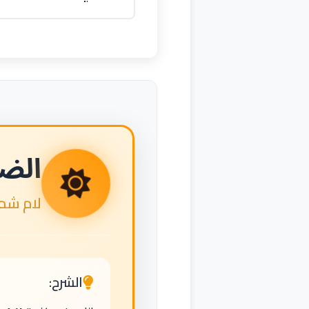
الض
لام شم
الشرح: