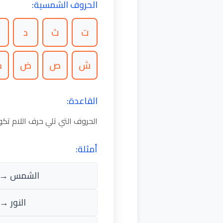
الحروف الشمسية:
ت
ث
د
ذ
ش
ص
ض
ط
القاعدة:
الحروف التي تلي حرف اللام ت
أمثلة:
الشمس → 
النور → أ