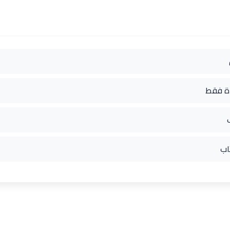
دة فقط
اب