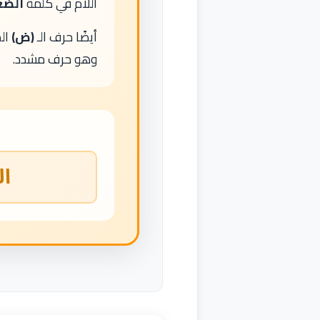
اللام في كلمة
الض
أيضًا حرف الـ
(ض)
ال
وهو حرف مشدد.
ا