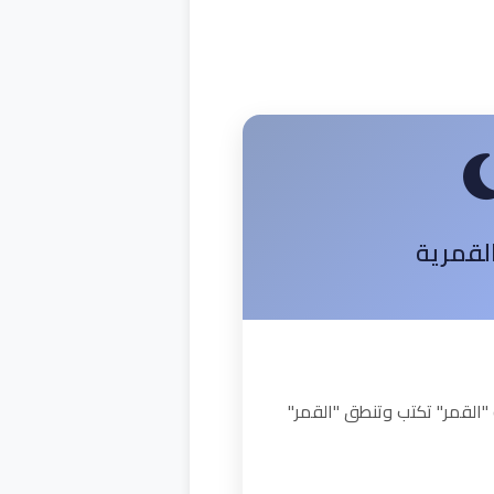
القمرية
"القمر" تكتب وتنطق "القمر"