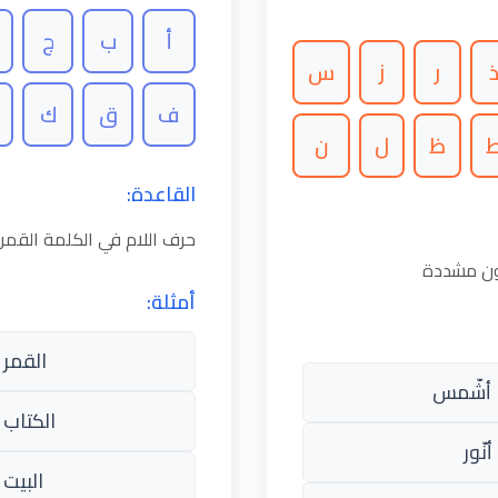
أ
ب
ج
ر
ز
س
ف
ق
ك
ظ
ل
ن
القاعدة:
حرف اللام في الكلمة القم
كون مشددة
أمثلة:
القمر 
أشّمس
الكتاب 
نّور
البيت 