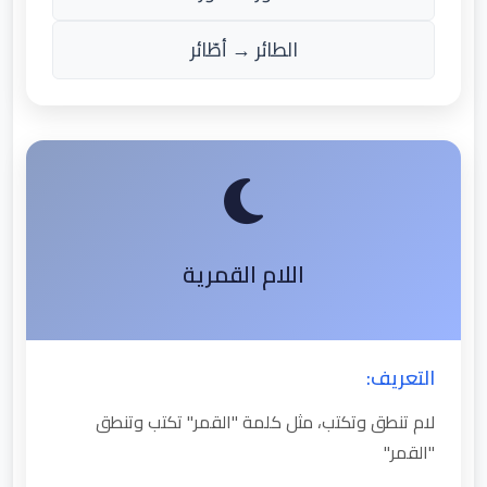
الطائر → أطّائر
اللام القمرية
التعريف:
لام تنطق وتكتب، مثل كلمة "القمر" تكتب وتنطق
"القمر"