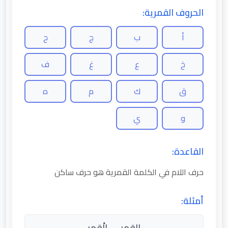
الحروف القمرية:
أ
ب
ج
ح
خ
ع
غ
ف
ق
ك
م
ه
و
ي
القاعدة:
حرف اللام في الكلمة القمرية هو حرف ساكن
أمثلة:
القمر → الْقمر