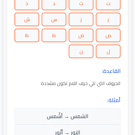
ت
ث
د
ذ
ر
ز
س
ش
ص
ض
ط
ظ
ل
ن
القاعدة:
الحروف التي تلي حرف اللام تكون مشددة
أمثلة:
الشمس → أشّمس
النور → أنّور