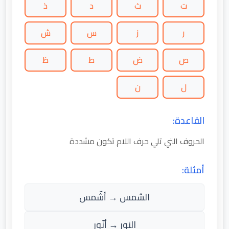
ت
ث
د
ذ
ر
ز
س
ش
ص
ض
ط
ظ
ل
ن
القاعدة:
الحروف التي تلي حرف اللام تكون مشددة
أمثلة:
الشمس → أشّمس
النور → أنّور