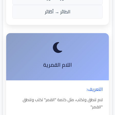
الطائر → أطّائر
اللام القمرية
التعريف:
لام تنطق وتكتب، مثل كلمة "القمر" تكتب وتنطق
"القمر"