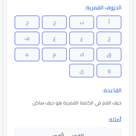
الحروف القمرية:
أ
ب
ج
ح
خ
ع
غ
ف
ق
ك
م
ه
و
ي
القاعدة:
حرف اللام في الكلمة القمرية هو حرف ساكن
أمثلة:
القمر → الْقمر