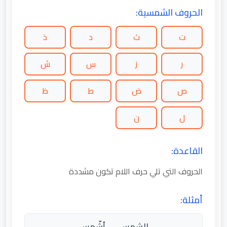
الحروف الشمسية:
ت
ث
د
ذ
ر
ز
س
ش
ص
ض
ط
ظ
ل
ن
القاعدة:
الحروف التي تلي حرف اللام تكون مشددة
أمثلة:
الشمس → أشّمس