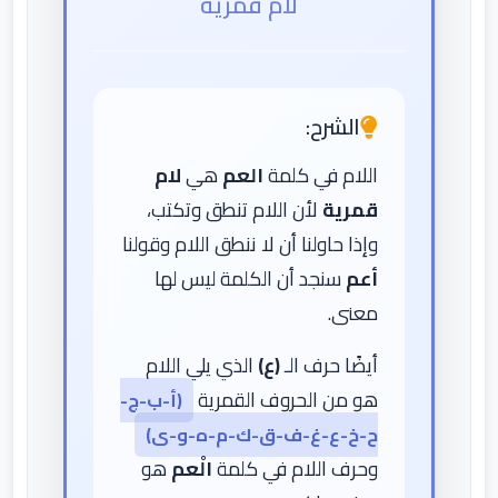
لام قمرية
الشرح:
اللام في كلمة
العم
هي
لام
قمرية
لأن اللام تنطق وتكتب،
وإذا حاولنا أن لا ننطق اللام وقولنا
أعم
سنجد أن الكلمة ليس لها
معنى.
أيضًا حرف الـ
(ع)
الذي يلي اللام
هو من الحروف القمرية
(أ-ب-ج-
ح-خ-ع-غ-ف-ق-ك-م-ه-و-ى)
وحرف اللام في كلمة
الْعم
هو