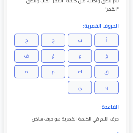
لام تنطق وتكتب، مثل كلمة "القمر" تكتب وتنطق
"القمر"
الحروف القمرية:
أ
ب
ج
ح
خ
ع
غ
ف
ق
ك
م
ه
و
ي
القاعدة:
حرف اللام في الكلمة القمرية هو حرف ساكن