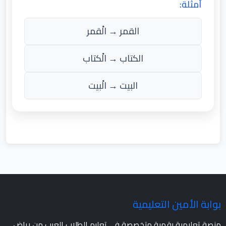
أمثلة:
القمر → الْقمر
الكتاب → الْكتاب
البيت → الْبيت
بوابة الأمين التعليمية
منصة تعليمية رقمية متخصصة في تعليم الطلاب العرب من رياض