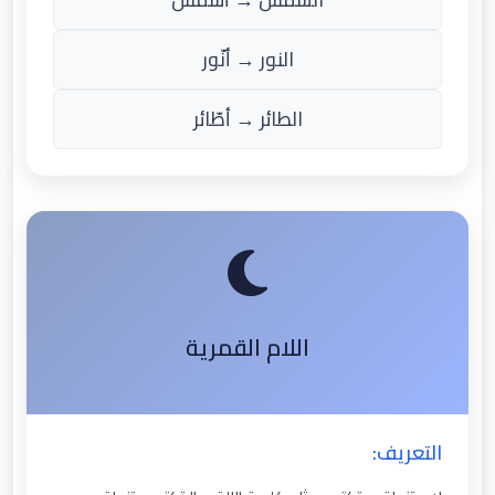
النور → أنّور
الطائر → أطّائر
اللام القمرية
التعريف: