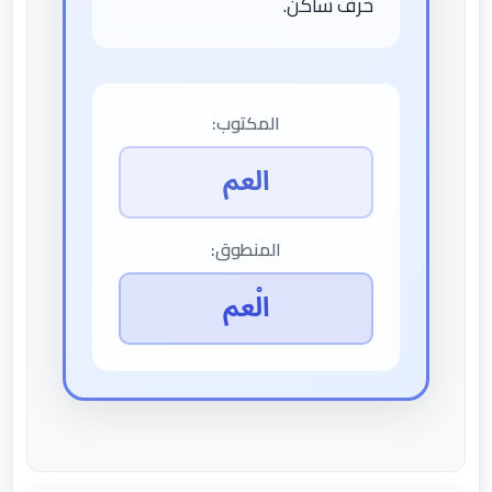
حرف ساكن.
المكتوب:
العم
المنطوق:
الْعم