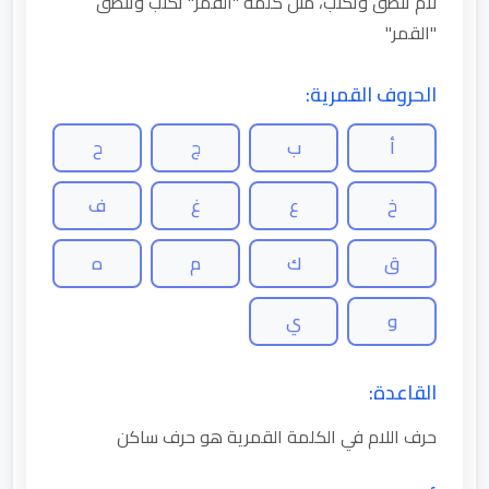
لام تنطق وتكتب، مثل كلمة "القمر" تكتب وتنطق
"القمر"
الحروف القمرية:
أ
ب
ج
ح
خ
ع
غ
ف
ق
ك
م
ه
و
ي
القاعدة:
حرف اللام في الكلمة القمرية هو حرف ساكن