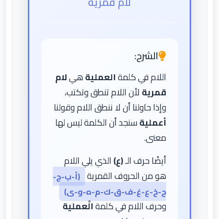
لام قمرية
الشرح:
اللام في كلمة
العملية
هي
لام
قمرية
لأن اللام تنطق وتكتب،
وإذا حاولنا أن لا ننطق اللام وقولنا
أعملية
سنجد أن الكلمة ليس لها
معنى.
أيضًا حرف الـ
(ع)
الذي يلي اللام
هو من الحروف القمرية
(أ-ب-ج-
ح-خ-ع-غ-ف-ق-ك-م-ه-و-ى)
وحرف اللام في كلمة
الْعملية