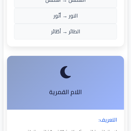
النور → أنّور
الطائر → أطّائر
اللام القمرية
التعريف: