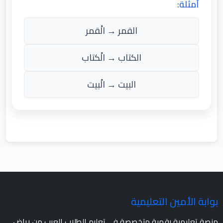
أمثلة:
القمر → الْقمر
الكتاب → الْكتاب
البيت → الْبيت
بوابة الأمين التعليمية
منصة تعليمية رقمية متخصصة في تعليم الطلاب العرب من رياض