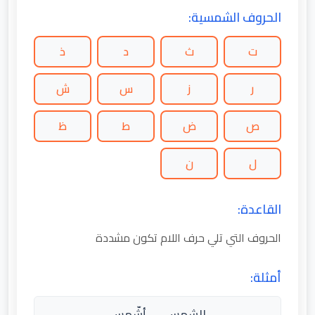
الحروف الشمسية:
ت
ث
د
ذ
ر
ز
س
ش
ص
ض
ط
ظ
ل
ن
القاعدة:
الحروف التي تلي حرف اللام تكون مشددة
أمثلة:
الشمس → أشّمس