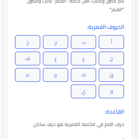
لام تنطق وتكتب، مثل كلمة "القمر" تكتب وتنطق
"القمر"
الحروف القمرية:
أ
ب
ج
ح
خ
ع
غ
ف
ق
ك
م
ه
و
ي
القاعدة:
حرف اللام في الكلمة القمرية هو حرف ساكن