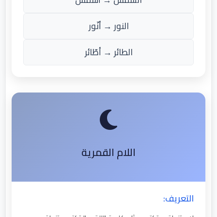
النور → أنّور
الطائر → أطّائر
اللام القمرية
التعريف: