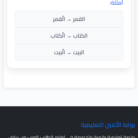
أمثلة:
القمر → الْقمر
الكتاب → الْكتاب
البيت → الْبيت
بوابة الأمين التعليمية
منصة تعليمية رقمية متخصصة في تعليم الطلاب العرب من رياض