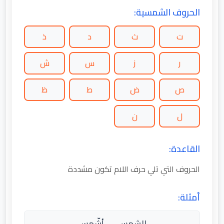
الحروف الشمسية:
ت
ث
د
ذ
ر
ز
س
ش
ص
ض
ط
ظ
ل
ن
القاعدة:
الحروف التي تلي حرف اللام تكون مشددة
أمثلة:
الشمس → أشّمس