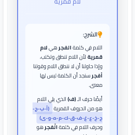
لام قمرية
الشرح:
اللام في كلمة
الفجر
هي
لام
قمرية
لأن اللام تنطق وتكتب،
وإذا حاولنا أن لا ننطق اللام وقولنا
أفجر
سنجد أن الكلمة ليس لها
معنى.
أيضًا حرف الـ
(ف)
الذي يلي اللام
هو من الحروف القمرية
(أ-ب-ج-
ح-خ-ع-غ-ف-ق-ك-م-ه-و-ى)
وحرف اللام في كلمة
الْفجر
هو