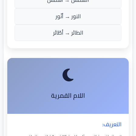
النور → أنّور
الطائر → أطّائر
اللام القمرية
التعريف: