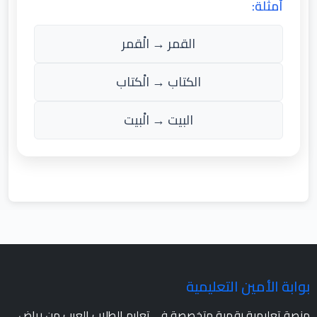
أمثلة:
القمر → الْقمر
الكتاب → الْكتاب
البيت → الْبيت
بوابة الأمين التعليمية
منصة تعليمية رقمية متخصصة في تعليم الطلاب العرب من رياض