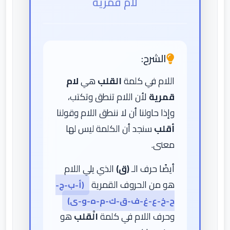
لام قمرية
الشرح:
اللام في كلمة
القلب
هي
لام
قمرية
لأن اللام تنطق وتكتب،
وإذا حاولنا أن لا ننطق اللام وقولنا
أقلب
سنجد أن الكلمة ليس لها
معنى.
أيضًا حرف الـ
(ق)
الذي يلي اللام
هو من الحروف القمرية
(أ-ب-ج-
ح-خ-ع-غ-ف-ق-ك-م-ه-و-ى)
وحرف اللام في كلمة
الْقلب
هو