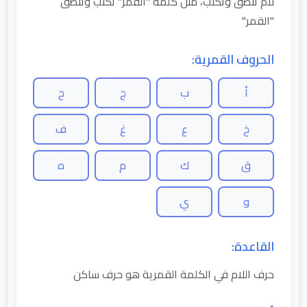
لام تنطق وتكتب، مثل كلمة "القمر" تكتب وتنطق
"القمر"
الحروف القمرية:
أ
ب
ج
ح
خ
ع
غ
ف
ق
ك
م
ه
و
ي
القاعدة:
حرف اللام في الكلمة القمرية هو حرف ساكن