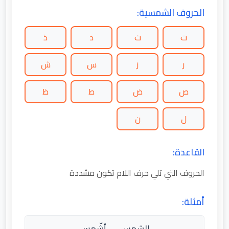
الحروف الشمسية:
ت
ث
د
ذ
ر
ز
س
ش
ص
ض
ط
ظ
ل
ن
القاعدة:
الحروف التي تلي حرف اللام تكون مشددة
أمثلة:
الشمس → أشّمس