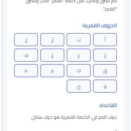
لام تنطق وتكتب، مثل كلمة "القمر" تكتب وتنطق
"القمر"
الحروف القمرية:
أ
ب
ج
ح
خ
ع
غ
ف
ق
ك
م
ه
و
ي
القاعدة:
حرف اللام في الكلمة القمرية هو حرف ساكن