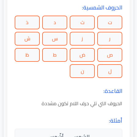
الحروف الشمسية:
ت
ث
د
ذ
ر
ز
س
ش
ص
ض
ط
ظ
ل
ن
القاعدة:
الحروف التي تلي حرف اللام تكون مشددة
أمثلة:
الشمس → أشّمس