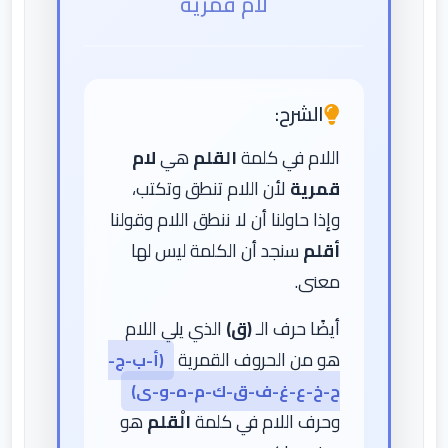
لام قمرية
الشرح:
اللام في كلمة
القلم
هي
لام
قمرية
لأن اللام تنطق وتكتب،
وإذا حاولنا أن لا ننطق اللام وقولنا
أقلم
سنجد أن الكلمة ليس لها
معنى.
أيضًا حرف الـ
(ق)
الذي يلي اللام
هو من الحروف القمرية
(أ-ب-ج-
ح-خ-ع-غ-ف-ق-ك-م-ه-و-ى)
وحرف اللام في كلمة
الْقلم
هو