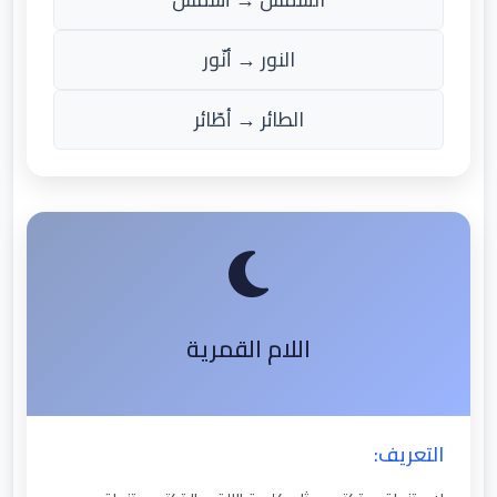
النور → أنّور
الطائر → أطّائر
اللام القمرية
التعريف: