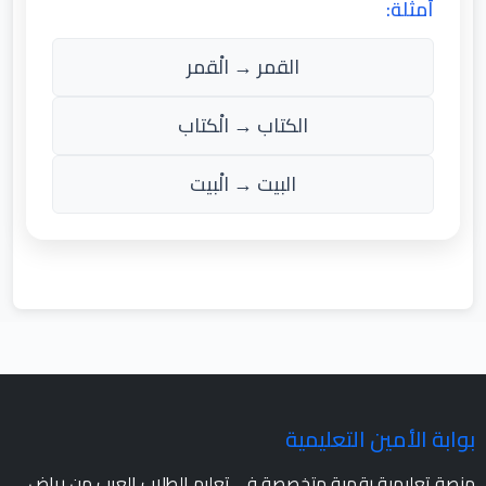
أمثلة:
القمر → الْقمر
الكتاب → الْكتاب
البيت → الْبيت
بوابة الأمين التعليمية
منصة تعليمية رقمية متخصصة في تعليم الطلاب العرب من رياض