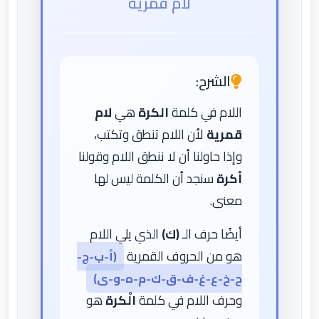
لام قمرية
الشرح:
اللام في كلمة
الكرة
هي
لام
قمرية
لأن اللام تنطق وتكتب،
وإذا حاولنا أن لا ننطق اللام وقولنا
أكرة
سنجد أن الكلمة ليس لها
معنى.
أيضًا حرف الـ
(ك)
الذي يلي اللام
هو من الحروف القمرية
(أ-ب-ج-
ح-خ-ع-غ-ف-ق-ك-م-ه-و-ى)
وحرف اللام في كلمة
الْكرة
هو