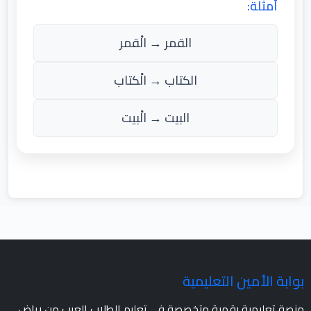
أمثلة:
القمر → الْقمر
الكتاب → الْكتاب
البيت → الْبيت
بوابة الأمين التعليمية
منصة تعليمية رقمية متخصصة في تعليم الطلاب العرب من رياض