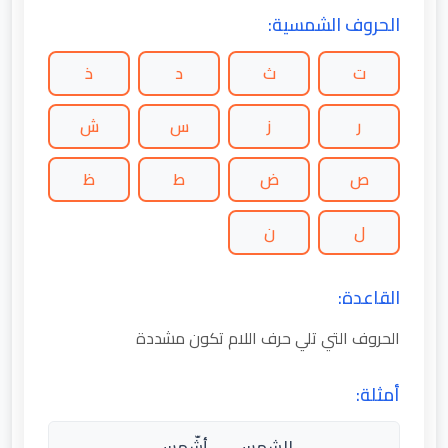
الحروف الشمسية:
ت
ث
د
ذ
ر
ز
س
ش
ص
ض
ط
ظ
ل
ن
القاعدة:
الحروف التي تلي حرف اللام تكون مشددة
أمثلة:
الشمس → أشّمس