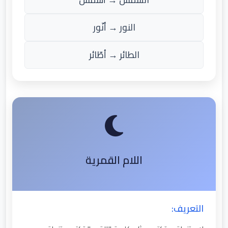
النور → أنّور
الطائر → أطّائر
اللام القمرية
التعريف: