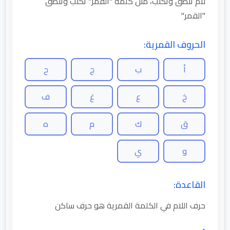
لام تنطق وتكتب، مثل كلمة "القمر" تكتب وتنطق
"القمر"
الحروف القمرية:
أ
ب
ج
ح
خ
ع
غ
ف
ق
ك
م
ه
و
ي
القاعدة:
حرف اللام في الكلمة القمرية هو حرف ساكن