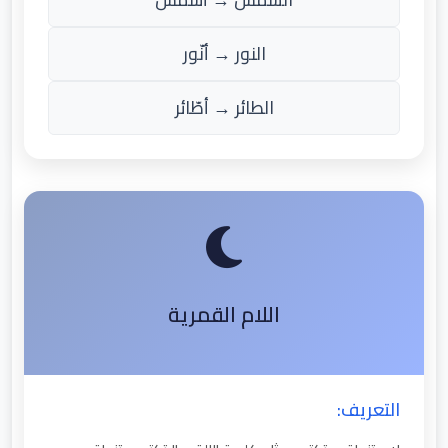
النور → أنّور
الطائر → أطّائر
اللام القمرية
التعريف: