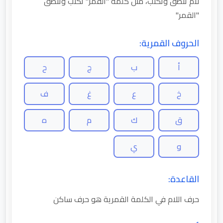
لام تنطق وتكتب، مثل كلمة "القمر" تكتب وتنطق
"القمر"
الحروف القمرية:
أ
ب
ج
ح
خ
ع
غ
ف
ق
ك
م
ه
و
ي
القاعدة:
حرف اللام في الكلمة القمرية هو حرف ساكن