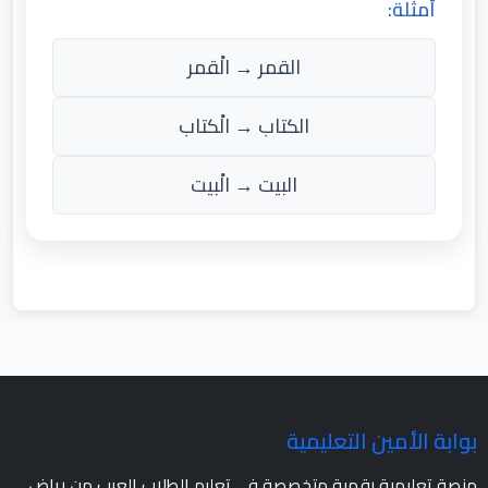
أمثلة:
القمر → الْقمر
الكتاب → الْكتاب
البيت → الْبيت
بوابة الأمين التعليمية
منصة تعليمية رقمية متخصصة في تعليم الطلاب العرب من رياض