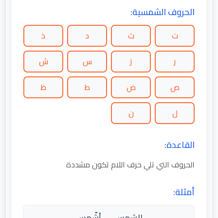
الحروف الشمسية:
ت
ث
د
ذ
ر
ز
س
ش
ص
ض
ط
ظ
ل
ن
القاعدة:
الحروف التي تلي حرف اللام تكون مشددة
أمثلة:
الشمس → أشّمس