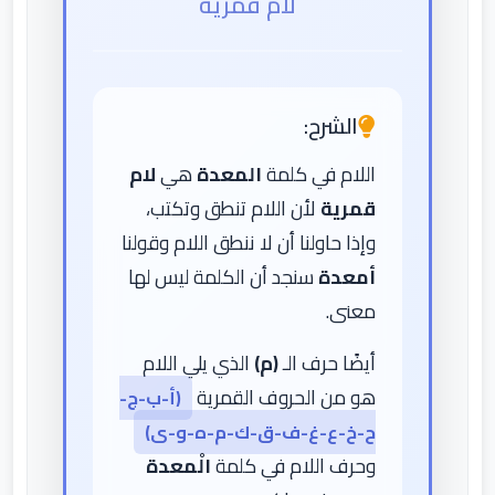
لام قمرية
الشرح:
اللام في كلمة
المعدة
هي
لام
قمرية
لأن اللام تنطق وتكتب،
وإذا حاولنا أن لا ننطق اللام وقولنا
أمعدة
سنجد أن الكلمة ليس لها
معنى.
أيضًا حرف الـ
(م)
الذي يلي اللام
هو من الحروف القمرية
(أ-ب-ج-
ح-خ-ع-غ-ف-ق-ك-م-ه-و-ى)
وحرف اللام في كلمة
الْمعدة