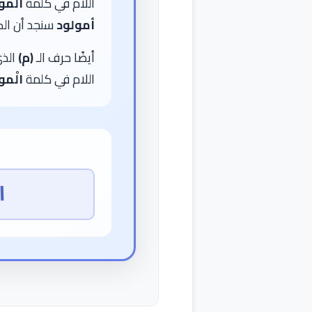
اللام في كلمة
المو
أمولود
سنجد أن الك
أيضًا حرف الـ
(م)
الذي
اللام في كلمة
الْمو
ا