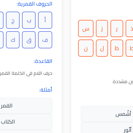
الحروف القمرية:
أ
ب
ج
ر
ز
س
ف
ق
ك
ظ
ل
ن
القاعدة:
حرف اللام في الكلمة القم
كون مشددة
أمثلة:
القمر 
أشّمس
الكتاب 
نّور