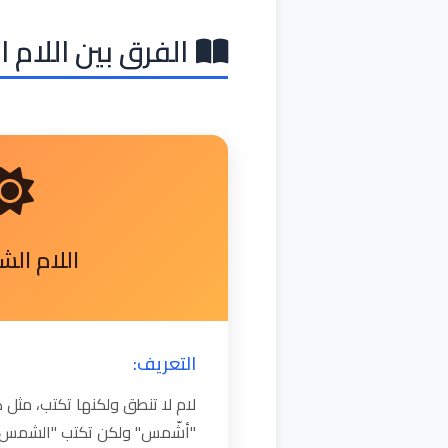
الفرق بين اللام 
اللام ال
التعريف:
لام لا تنطق ولكنها تكتب، مث
"أشّمس" ولكن تكتب "الشمس"