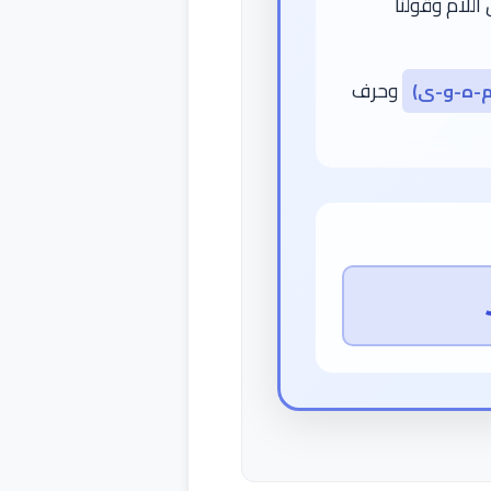
اللام وقولنا
وحرف
-ه-و-ى)