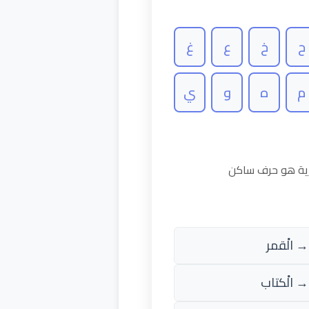
ح
خ
ع
غ
م
ه
و
ي
رية هو حرف ساكن
→ الْقمر
→ الْكتاب