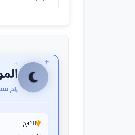
المو
لام قمر
الشرح: