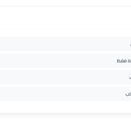
دة فقط
اب