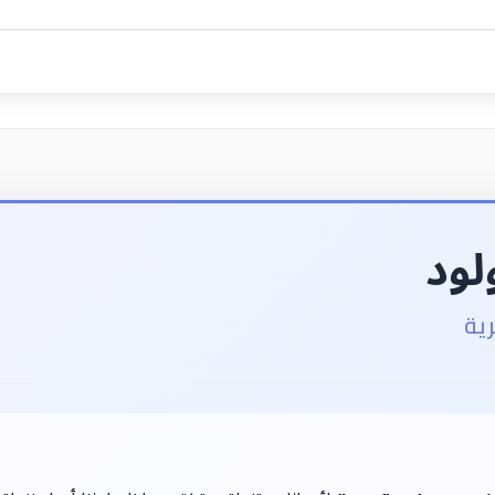
لود
ية