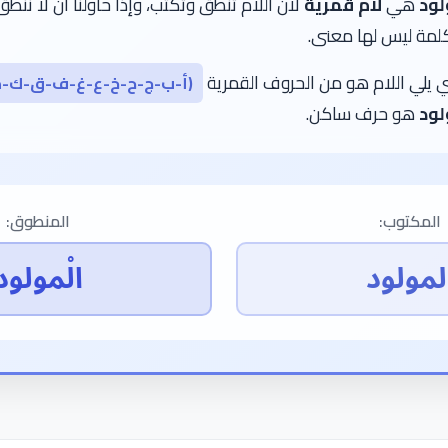
لود
هي
لام قمرية
لأن اللام تنطق وتكتب، وإذا حاولنا أن لا ننطق 
لمة ليس لها معنى.
 يلي اللام هو من الحروف القمرية
(أ-ب-ج-ح-خ-ع-غ-ف-ق-ك-م
لود
هو حرف ساكن.
المكتوب:
المنطوق:
لمولود
الْمولود