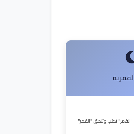
القمرية
"القمر" تكتب وتنطق "القمر"