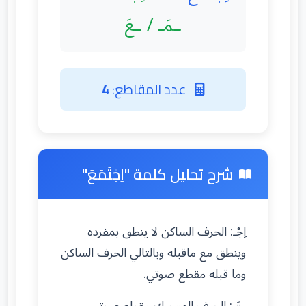
ـمَـ / ـعَ
عدد المقاطع:
4
شرح تحليل كلمة "اِجْتَمَعَ"
اِجْـ: الحرف الساكن لا ينطق بمفرده
وينطق مع ماقبله وبالتالي الحرف الساكن
وما قبله مقطع صوتي.