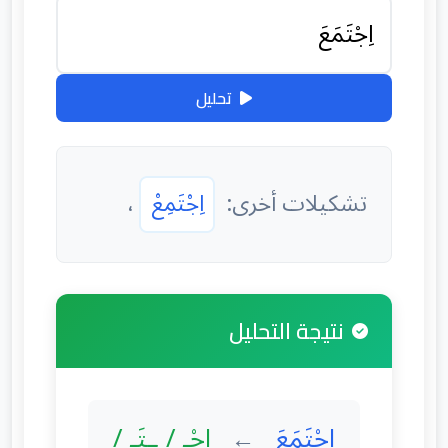
تحليل
تشكيلات أخرى:
اِجْتَمِعْ
،
نتيجة التحليل
اِجْتَمَعَ
اِجْـ / ـتَـ /
←