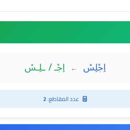
اِجْلِسْ
اِجْـ / ـلِـسْ
←
عدد المقاطع:
2