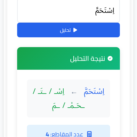
تحليل
نتيجة التحليل
اِسْتَحَمَّ
اِسْـ / ـتَـ /
←
ـحَـمْـ / ـمَ
عدد المقاطع:
4