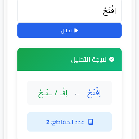
تحليل
نتيجة التحليل
اِفْتَحْ
اِفْـ / ـتَـحْ
←
عدد المقاطع:
2