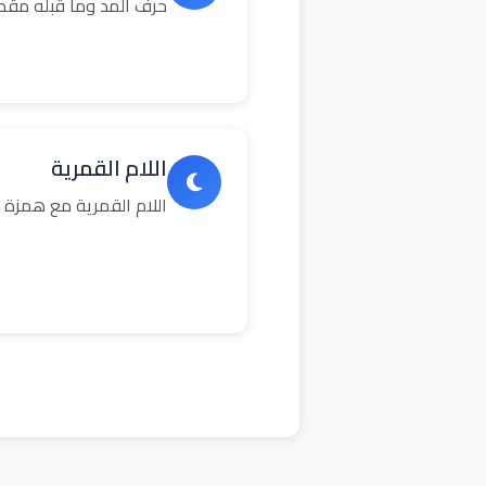
حرف المد وما قبله مق
اللام القمرية
اللام القمرية مع همزة