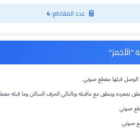
عدد المقاطع:
4
لْأحْمَرُ"
مزة الوصل قبلها مقطع صوتي.
ينطق بمفرده وينطق مع ماقبله وبالتالي الحرف الساكن وما قبله مق
قطع صوتي
طع صوتي