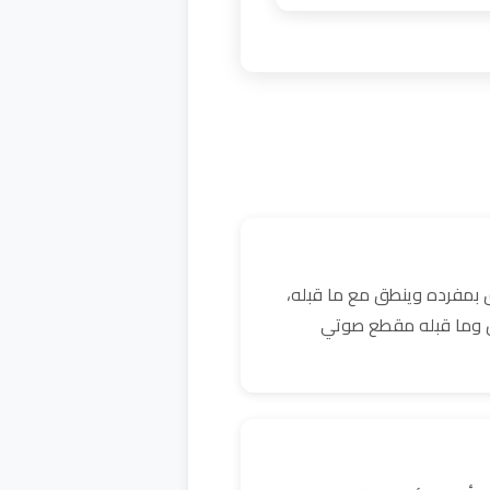
 بمفرده وينطق مع ما قبله،
كن وما قبله مقطع صوتي