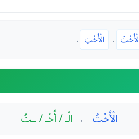
لْأُخْتَ
الْأُخْتِ
،
،
الْأُخْتُ
الْـ / أُخْـ / ـتُ
←