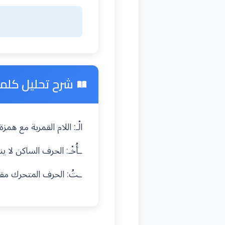
شرح تحليل كلمة "
الْـ: اللام القمرية مع ه
ـأُخْـ: الحرف الساكن لا
ـتُ: الحرف المتحرك م