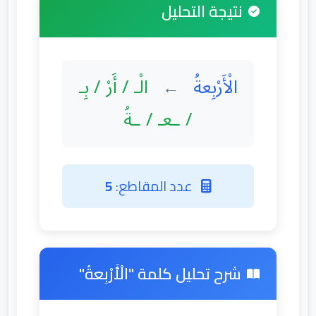
نتيجة التحليل
الْأَرْبِعةُ
الْـ / أَرْ / بِـ
←
/ ـعـ / ـةُ
عدد المقاطع:
5
شرح تحليل كلمة "الْأَرْبِعةُ"