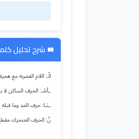
شرح تحليل كلمة "
الْـ: اللام القمرية مع ه
ـأسْـ: الحرف الساكن لا 
ـنَـا: حرف المد وما قبل
نُ: الحرف المتحرك مقط