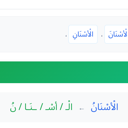
لْأسْنَانَ
الْأسْنَانِ
،
،
الْأسْنَانُ
الْـ / أسْـ / ـنَـا / نُ
←